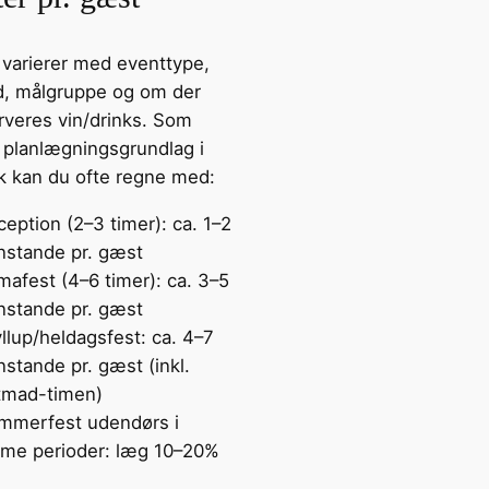
 varierer med eventtype,
d, målgruppe og om der
rveres vin/drinks. Som
k planlægningsgrundlag i
 kan du ofte regne med:
eption (2–3 timer): ca. 1–2
nstande pr. gæst
mafest (4–6 timer): ca. 3–5
nstande pr. gæst
llup/heldagsfest: ca. 4–7
stande pr. gæst (inkl.
tmad-timen)
mmerfest udendørs i
rme perioder: læg 10–20%