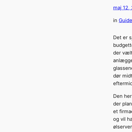
maj 12,
in
Guide
Det er s
budgette
der væl
anlægge
glassene
dør midt
eftermi
Den her 
der plan
et firm
og vil h
ølserve