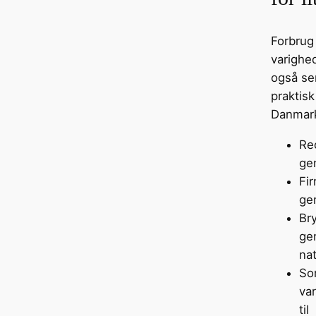
Forbrug
varighe
også se
praktis
Danmark
Rec
ge
Fir
ge
Bry
gen
na
So
va
til