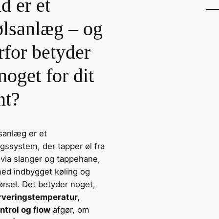
d er et
ølsanlæg – og
rfor betyder
noget for dit
nt?
sanlæg er et
gssystem, der tapper øl fra
 via slanger og tappehane,
med indbygget køling og
ørsel. Det betyder noget,
rveringstemperatur,
trol og flow
afgør, om