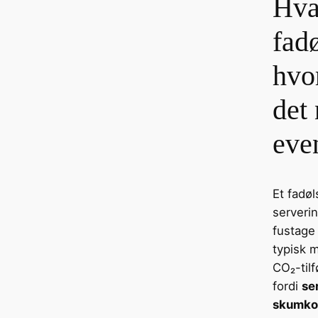
Hva
fad
hvo
det 
eve
Et fadøl
serverin
fustage
typisk 
CO₂-tilf
fordi
se
skumkon