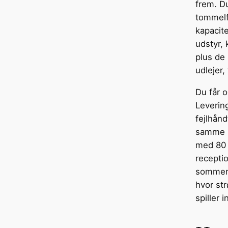
frem. D
tommelfi
kapacite
udstyr, 
plus de 
udlejer, 
Du får o
Leverin
fejlhånd
samme m
med 80 
receptio
sommera
hvor st
spiller i