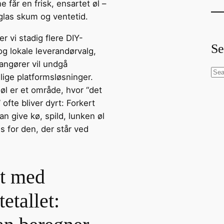
 får en frisk, ensartet øl –
 glas skum og ventetid.
er vi stadig flere DIY-
Se
g lokale leverandørvalg,
rangører vil undgå
S
lige platformsløsninger.
e
øl er et område, hvor “det
a
 ofte bliver dyrt: Forkert
r
n give kø, spild, lunken øl
c
s for den, der står ved
h
rt med
etallet: