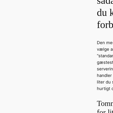
såd
du 
for
Den mest
vælge an
“standar
gæstes
serveri
handler
liter d
hurtigt 
Tomm
for li