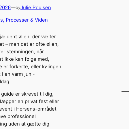
 2026
—
Julie Poulsen
by
s, Processer & Viden
jældent øllen, der vælter
t – men det er ofte øllen,
ter stemningen, når
t ikke kan følge med,
 er forkerte, eller kølingen
 i en varm juni-
ddag.
guide er skrevet til dig,
lægger en privat fest eller
aevent i Horsens-området
ave professionel
ring uden at gætte dig