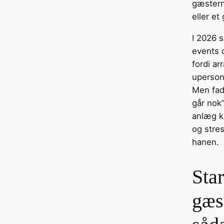
gæsterne
eller et
I 2026 s
events o
fordi ar
uperson
Men fad
går nok”
anlæg ka
og stres
hanen.
Sta
gæst