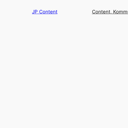
Spring
JP Content
Content, Kommu
til
indhold