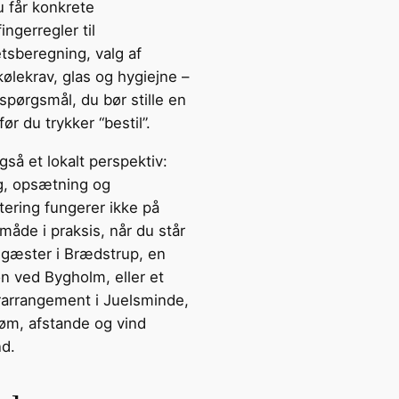
u får konkrete
ngerregler til
tsberegning, valg af
kølekrav, glas og hygiejne –
spørgsmål, du bør stille en
før du trykker “bestil”.
gså et lokalt perspektiv:
g, opsætning og
tering fungerer ikke på
åde i praksis, når du står
gæster i Brædstrup, en
n ved Bygholm, eller et
rrangement i Juelsminde,
røm, afstande og vind
nd.