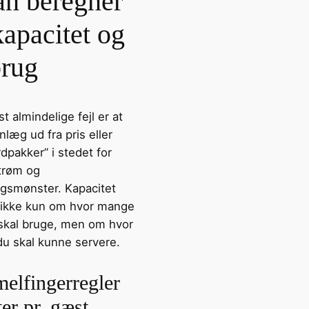
an beregner
kapacitet og
brug
 almindelige fejl er at
læg ud fra pris eller
dpakker” i stedet for
trøm og
ngsmønster. Kapacitet
 ikke kun om hvor mange
u skal bruge, men om hvor
du skal kunne servere.
elfingerregler
ter pr. gæst