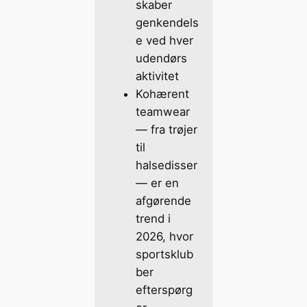
skaber
genkendels
e ved hver
udendørs
aktivitet
Kohærent
teamwear
— fra trøjer
til
halsedisser
— er en
afgørende
trend i
2026, hvor
sportsklub
ber
efterspørg