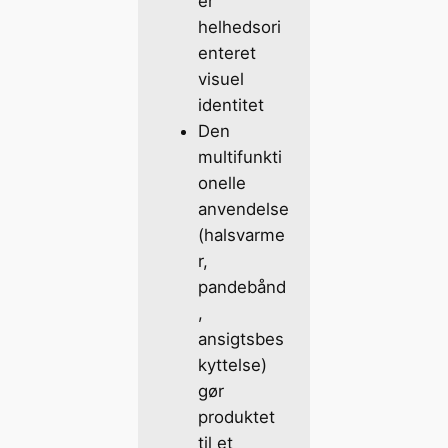
er
helhedsori
enteret
visuel
identitet
Den
multifunkti
onelle
anvendelse
(halsvarme
r,
pandebånd
,
ansigtsbes
kyttelse)
gør
produktet
til et