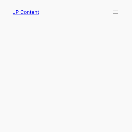
Spring
JP Content
til
indhold