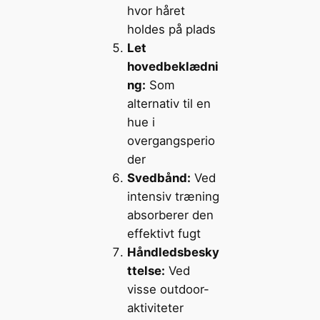
hvor håret
holdes på plads
Let
hovedbeklædni
ng:
Som
alternativ til en
hue i
overgangsperio
der
Svedbånd:
Ved
intensiv træning
absorberer den
effektivt fugt
Håndledsbesky
ttelse:
Ved
visse outdoor-
aktiviteter